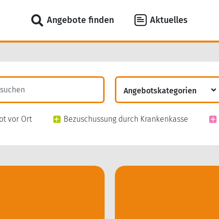
Angebote finden
Aktuelles
Angebotskategorien
Digitale Angebote
t vor Ort
Bezuschussung durch Krankenkasse
Prävention nach §20
Fitness
Digitale Prävention
Aktivsportgruppen
Gesundheit