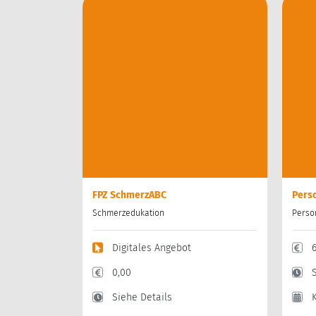
FPZ SchmerzABC
Perso
Schmerzedukation
Perso
Digitales Angebot
0,00
Siehe Details